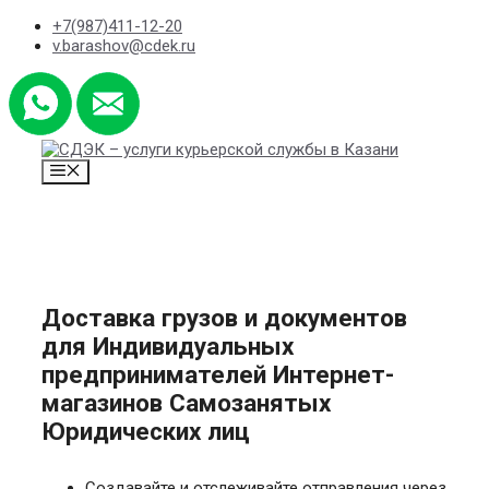
Skip
+7(987)411-12-20
to
v.barashov@cdek.ru
content
MENU
Доставка грузов и документов
для
Индивидуальных
предпринимателей
Интернет-
магазинов
Самозанятых
Юридических лиц
Создавайте и отслеживайте отправления через