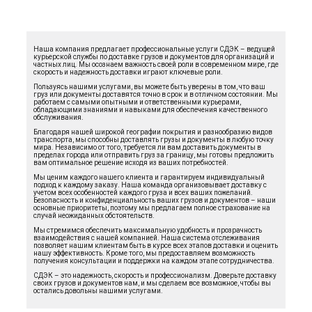
Наша компания предлагает профессиональные услуги СДЭК – ведущей
курьерской службы по доставке грузов и документов для организаций и
частных лиц. Мы осознаем важность своей роли в современном мире, где
скорость и надежность доставки играют ключевые роли.
Пользуясь нашими услугами, вы можете быть уверены в том, что ваш
груз или документы доставятся точно в срок и в отличном состоянии. Мы
работаем с самыми опытными и ответственными курьерами,
обладающими знаниями и навыками для обеспечения качественного
обслуживания.
Благодаря нашей широкой географии покрытия и разнообразию видов
транспорта, мы способны доставлять грузы и документы в любую точку
мира. Независимо от того, требуется ли вам доставить документы в
пределах города или отправить груз за границу, мы готовы предложить
вам оптимальное решение исходя из ваших потребностей.
Мы ценим каждого нашего клиента и гарантируем индивидуальный
подход к каждому заказу. Наша команда организовывает доставку с
учетом всех особенностей каждого груза и всех ваших пожеланий.
Безопасность и конфиденциальность ваших грузов и документов – наши
основные приоритеты, поэтому мы предлагаем полное страхование на
случай неожиданных обстоятельств.
Мы стремимся обеспечить максимальную удобность и прозрачность
взаимодействия с нашей компанией. Наша система отслеживания
позволяет нашим клиентам быть в курсе всех этапов доставки и оценить
нашу эффективность. Кроме того, мы предоставляем возможность
получения консультации и поддержки на каждом этапе сотрудничества.
СДЭК – это надежность, скорость и профессионализм. Доверьте доставку
своих грузов и документов нам, и мы сделаем все возможное, чтобы вы
остались довольны нашими услугами.